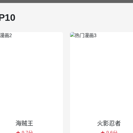
P10
海贼王
火影忍者
★ 9.7分
★ 9.6分